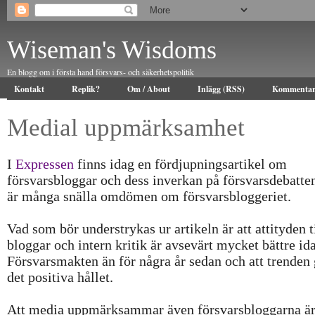
Wiseman's Wisdoms
En blogg om i första hand försvars- och säkerhetspolitik
Kontakt
Replik?
Om / About
Inlägg (RSS)
Kommentar
Medial uppmärksamhet
I
Expressen
finns idag en fördjupningsartikel om
försvarsbloggar och dess inverkan på försvarsdebatte
är många snälla omdömen om försvarsbloggeriet.
Vad som bör understrykas ur artikeln är att attityden t
bloggar och intern kritik är avsevärt mycket bättre ida
Försvarsmakten än för några år sedan och att trenden 
det positiva hållet.
Att media uppmärksammar även försvarsbloggarna är