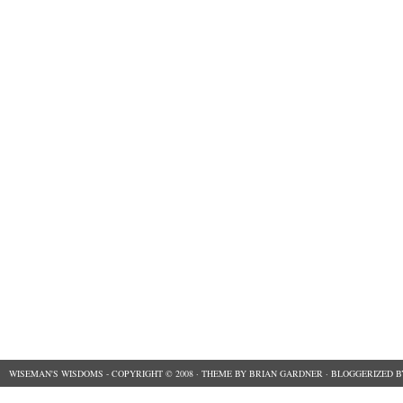
WISEMAN'S WISDOMS
- COPYRIGHT © 2008 ·
THEME
BY
BRIAN GARDNER
· BLOGGERIZED 