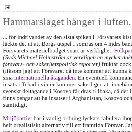
Hammarslaget hänger i luften.
... för indrivandet av den sista spiken i Försvarets kist
läckte det ut att Borgs utspel i somras om 4 mdrs ban
Försvarets materielbudget snart är verklighet.
Folkpar
(Svds Michael Holmström är verkligen en mycket duk
försvars- och säkerhetspolitisk reporter)
fruktar dock
(liksom jag) att Försvaret då inte kommer att kunna k
sina
internationella åtaganden
. En eventuell komman
insats i
Tchad
i vinter kommer säkerligen att innebära 
svenskt deltagande i Kosovo får dras tillbaka, då det i
finns pengar att ha insatser i Afghanistan, Kosovo oc
samtidigt.
Miljöpartiet
har i vanlig ordning lyckats fabulera ihop
helt orealistiskt alternativ till ett framtida Försvar. J
för drygt tio år sedan när de skulle göra om Försvaret 