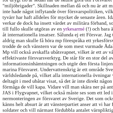
"miljöbrigader". Skillnaden mellan då och nu är att m
inte hade något inflytande över försvarspolitiken, vil
tyvärr har haft alldeles för mycket de senaste åren. Id
verkar de dock ha insett värdet av militära förband, 
till fullo skulle utgöras av en
yrkesarmé
(!) och bara 
åt internationella insatser. Sålunda ej ett Försvar. Jag
aldrig man skulle få höra mp förespråka ett yrkesförs
trodde de och vänstern var de som mest vurmade Åda
Mp vill också avskaffa ubåtsvapnet, vilket är ett av v
effektivaste försvarsverktyg. De står för en stor del a
informationsinhämtningen och utgör den första linjen
marina Försvaret. Undervattenskrig är ett område Sve
världsledande på, vilket alla internationella övningar 
deltagit i med ubåtar visat, så det är inte direkt någon
förmåga de vill kapa. Vidare vill man skära ner på ant
JAS i Flygvapnet, vilket också måste ses som ett led i
nermonteringen av försvaret av Sverige. Det som ock
känns helt absurt är att vänsterpartiet anser att vi har 
soldater och vill närmast fördubbla antalet värnplikti