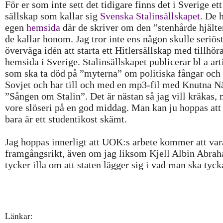
För er som inte sett det tidigare finns det i Sverige ett
sällskap som kallar sig
Svenska Stalinsällskapet
. De 
egen
hemsida
där de skriver om den ”stenhårde hjält
de kallar honom. Jag tror inte ens någon skulle seriös
överväga idén att starta ett Hitlersällskap med tillhör
hemsida i Sverige. Stalinsällskapet publicerar bl a art
som ska ta död på ”myterna” om politiska fångar och
Sovjet och har till och med en mp3-fil med Knutna N
”Sången om Stalin”. Det är nästan så jag vill kräkas,
vore slöseri på en god middag. Man kan ju hoppas att 
bara är ett studentikost skämt.
Jag hoppas innerligt att UOK:s arbete kommer att var
framgångsrikt, även om jag liksom Kjell Albin Abra
tycker illa om att staten lägger sig i vad man ska tyck
Länkar: