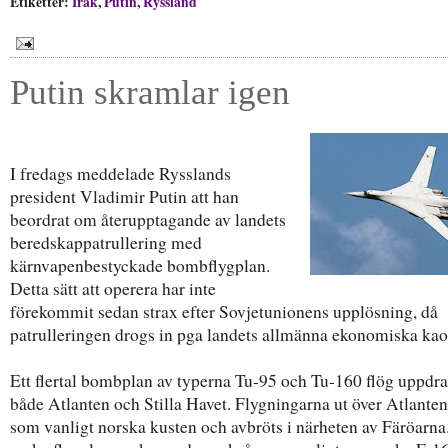
Etiketter:
Irak
,
Putin
,
Ryssland
Putin skramlar igen
I fredags meddelade Rysslands
president Vladimir Putin att han
beordrat om återupptagande av landets
beredskappatrullering med
kärnvapenbestyckade bombflygplan.
Detta sätt att operera har inte
förekommit sedan strax efter Sovjetunionens upplösning, då
patrulleringen drogs in pga landets allmänna ekonomiska kao
Ett flertal bombplan av typerna Tu-95 och Tu-160 flög uppdra
både Atlanten och Stilla Havet. Flygningarna ut över Atlanten
som vanligt norska kusten och avbröts i närheten av Färöarna