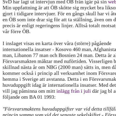
SvD har lagt ut intervjun med ÖB från igår på sin
web
Min uppfattning är att ÖB skötte sig mycket bra liks
gjort i tidigare intervjuer. För en gångs skull har vi åt
en ÖB som inte drar sig för att ta ställning, även om d
precis är enligt regeringens linjer. Alltså totalt motsat
vår förre ÖB.
I inslaget visas en karta över våra (större) pågående
internationella insatser - Kosovo 460 man, Afghanist
man, Libanon 77 man och Bosnien 24 man. Detta är al
Försvarsmakten mäktar med nuförtiden. Visserligen bl
skillnad nästa år om NBG (2000 man) sätts in, men d
kommer också i princip all verksamhet inom Försvar
hemma i Sverige att avstanna. Detta i en Försvarsmak
huvuduppgift idag är internationella insatser. Med det
vill jag påminna om mitt
inlägg från i juli
där jag bl a
följande om BA 01 1993:
"Försvarsmaktens huvuduppgifter var vid detta tillfäll
princip samma som vid det senaste sekelskiftet - Förs