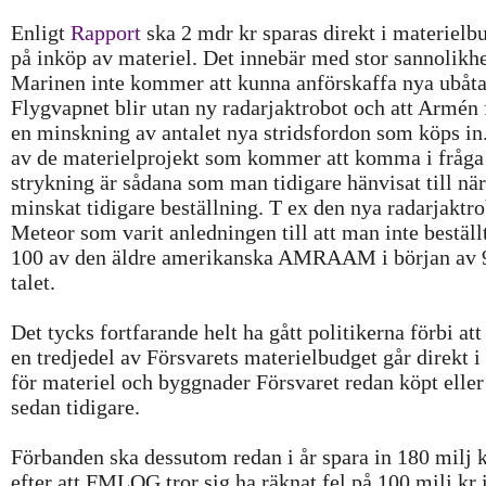
Enligt
Rapport
ska 2 mdr kr sparas direkt i materielb
på inköp av materiel. Det innebär med stor sannolikhe
Marinen inte kommer att kunna anförskaffa nya ubåtar
Flygvapnet blir utan ny radarjaktrobot och att Armén 
en minskning av antalet nya stridsfordon som köps in.
av de materielprojekt som kommer att komma i fråga
strykning är sådana som man tidigare hänvisat till nä
minskat tidigare beställning. T ex den nya radarjaktr
Meteor som varit anledningen till att man inte beställt
100 av den äldre amerikanska AMRAAM i början av 
talet.
Det tycks fortfarande helt ha gått politikerna förbi att
en tredjedel av Försvarets materielbudget går direkt i
för materiel och byggnader Försvaret redan köpt eller
sedan tidigare.
Förbanden ska dessutom redan i år spara in 180 milj k
efter att FMLOG
tror
sig ha räknat fel på 100 milj kr 