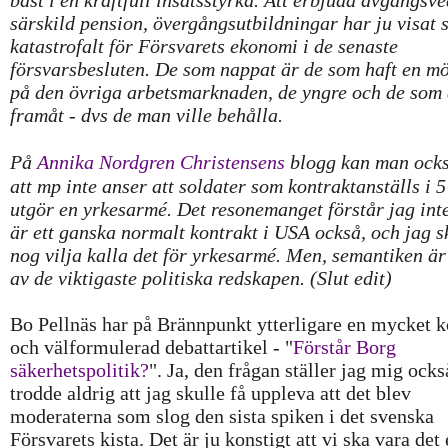
bäst i en kraftfull insatsstyrka. Att erbjuda avgångsv
särskild pension, övergångsutbildningar har ju visat 
katastrofalt för Försvarets ekonomi i de senaste
försvarsbesluten. De som nappat är de som haft en mö
på den övriga arbetsmarknaden, de yngre och de som
framåt - dvs de man ville behålla.
På
Annika Nordgren Christensens
blogg kan man ocks
att mp inte anser att soldater som kontraktanställs i 5
utgör en yrkesarmé. Det resonemanget förstår jag inte
är ett ganska normalt kontrakt i USA också, och jag s
nog vilja kalla det för yrkesarmé. Men, semantiken är 
av de viktigaste politiska redskapen. (Slut edit)
Bo Pellnäs har på Brännpunkt ytterligare en mycket k
och välformulerad debattartikel - "
Förstår Borg
säkerhetspolitik?
". Ja, den frågan ställer jag mig ocks
trodde aldrig att jag skulle få uppleva att det blev
moderaterna som slog den sista spiken i det svenska
Försvarets kista. Det är ju konstigt att vi ska vara det