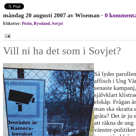
måndag 20 augusti 2007
av
Wiseman
·
0 komment
Etiketter:
Putin
,
Ryssland
,
Sovjet
Vill ni ha det som i Sovjet?
Så lyder parolle
affisch i Ung Vä
senaste kampanj
självklart klistra
elskåp. Frågan ä
man ska skratta e
gråta? Det är ju 
att räkna de ung
vänster-politike