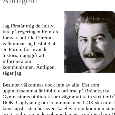
Äntligen!
Jag förstår mig definitivt
inte på regeringen Reinfeldt
försvarspolitik. Däremot
välkomnar jag beslutet att
ge Forum för levande
historia i uppgift att
informera om
kommunismen. Äntligen,
säger jag.
Beslutet välkomnas dock inte av alla. Det som
uppmärksammat är bibliotekarierna på Brännkyrka
Gymnasiums bibliotek som vägrar att ta in skrifter fr
UOK, Upplysning om kommunismen. UOK ska mins
kunskapsbristen hos svenska elever om kommunisme
brott. Enligt en undersökning känner nämligen bara 