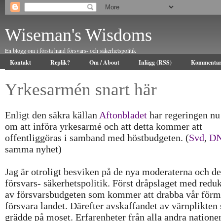
Wiseman's Wisdoms
En blogg om i första hand försvars- och säkerhetspolitik
Kontakt
Replik?
Om / About
Inlägg (RSS)
Kommentar
Yrkesarmén snart här
Enligt den säkra källan
Aftonbladet
har regeringen nu
om att införa yrkesarmé och att detta kommer att
offentliggöras i samband med höstbudgeten. (
Svd
,
D
samma nyhet)
Jag är otroligt besviken på de nya moderaterna och de
försvars- säkerhetspolitik. Först dråpslaget med redu
av försvarsbudgeten som kommer att drabba vår förm
försvara landet. Därefter avskaffandet av värnplikten
grädde på moset. Erfarenheter från alla andra nationer