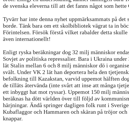
de svenska eleverna till att det fanns något som hette
Tyvärr har inte denna nyhet uppmärksammats på det s
borde. Tänk bara om ett skolbibliotek vägrat ta in bö
Förintelsen. Försök förstå vilket rabalder detta skulle 
även internationellt!
Enligt ryska beräkningar dog 32 milj människor endas
Sovjet av politiska repressalier. Bara i Ukraina under 
lät Stalin mellan 6 och 8 milj människor dö i organis
svält. Under VK 2 lät han deportera hela den tjetjensk
befolkning till Kazakstan, varvid uppemot hälften do
de tilläts återvända (inte svårt att inse att många tjetj
ett inbyggt hat mot ryssar). Uppemot 150 milj männi
beräknas ha dött världen över till följd av kommunis
härjningar. Ändå springer dagligen folk runt i Sverig
Kubaflaggor och Hammaren och skäran på tröjor och
knappar.