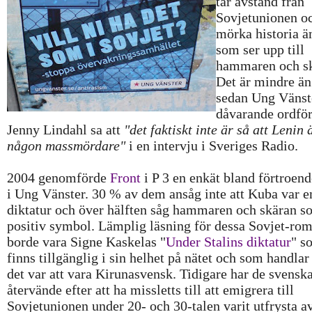
tar avstånd från
Sovjetunionen o
mörka historia ä
som ser upp till
hammaren och sk
Det är mindre än 
sedan Ung Vänst
dåvarande ordfö
Jenny Lindahl sa att
"det faktiskt inte är så att Lenin 
någon
massmördare"
i en intervju i Sveriges Radio.
2004 genomförde
Front
i P 3 en enkät bland förtroen
i Ung Vänster. 30 % av dem ansåg inte att Kuba var e
diktatur och över hälften såg hammaren och skäran s
positiv symbol. Lämplig läsning för dessa Sovjet-rom
borde vara Signe Kaskelas "
Under Stalins diktatur
" s
finns tillgänglig i sin helhet på nätet och som handla
det var att vara Kirunasvensk. Tidigare har de svensk
återvände efter att ha missletts till att emigrera till
Sovjetunionen under 20- och 30-talen varit utfrysta a