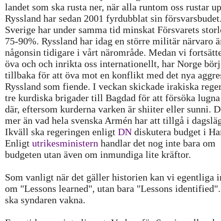
landet som ska rusta ner, när alla runtom oss rustar u
Ryssland har sedan 2001 fyrdubblat sin försvarsbudet
Sverige har under samma tid minskat Försvarets stor
75-90%. Ryssland har idag en större militär närvaro ä
någonsin tidigare i vårt närområde. Medan vi fortsätte
öva och och inrikta oss internationellt, har Norge börj
tillbaka för att öva mot en konflikt med det nya aggre
Ryssland som fiende. I veckan skickade irakiska rege
tre kurdiska brigader till Bagdad för att försöka lugna
där, eftersom kurderna varken är shiiter eller sunni. D
mer än vad hela svenska Armén har att tillgå i dagsläg
Ikväll ska regeringen enligt
DN
diskutera budget i Ha
Enligt
utrikesministern
handlar det nog inte bara om
budgeten utan även om inmundiga lite kräftor.
Som vanligt när det gäller historien kan vi egentliga i
om "Lessons learned", utan bara "Lessons identified".
ska syndaren vakna.