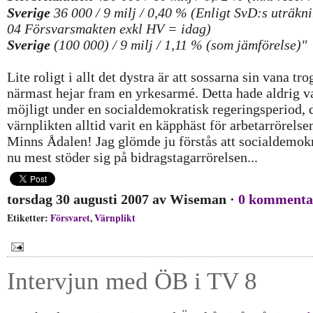
Sverige
36 000 / 9 milj / 0,40 % (Enligt SvD:s uträkn
04 Försvarsmakten exkl HV = idag)
Sverige
(100 000) / 9 milj / 1,11 % (som jämförelse)"
Lite roligt i allt det dystra är att sossarna sin vana tr
närmast hejar fram en yrkesarmé. Detta hade aldrig va
möjligt under en socialdemokratisk regeringsperiod, 
värnplikten alltid varit en käpphäst för arbetarrörelse
Minns Ådalen! Jag glömde ju förstås att socialdemok
nu mest stöder sig på bidragstagarrörelsen...
torsdag 30 augusti 2007
av
Wiseman
·
0 kommenta
Etiketter:
Försvaret
,
Värnplikt
Intervjun med ÖB i TV 8