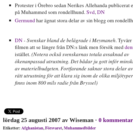
Protester i Örebro sedan Nerikes Allehanda publicerat e
på Muhammed som rondellhund.
Svd
,
DN
Germund
har ägnat stora delar av sin blogg om rondell
Svenskar bland de belägrade i Meymaneh
DN
-
. Tyvärr
filmen att se längre från DN:s länk men försök med
den
(Notera också svenskarnas totala avsaknad av
istället.
ökenanpassad utrustning. Det bådar ju gott inför mins
av materielbudgeten. Fortfarande saknar stora delar 
rätt utrustning för att klara sig inom de olika miljötype
finns inom 800 mils radie från Bryssel)
lördag 25 augusti 2007
av
Wiseman
·
0 kommentar
Etiketter:
Afghanistan
,
Försvaret
,
Muhammedbilder