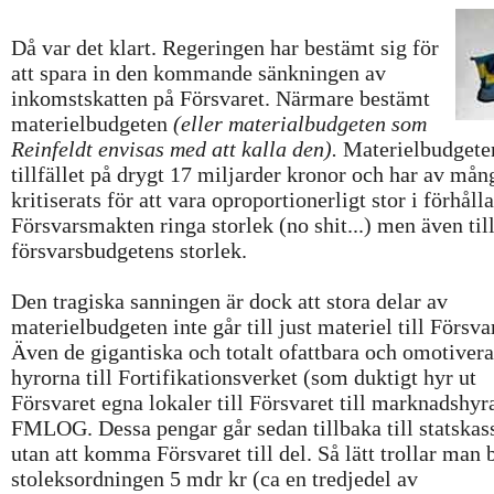
Då var det klart. Regeringen har bestämt sig för
att spara in den kommande sänkningen av
inkomstskatten på Försvaret. Närmare bestämt
materielbudgeten
(eller materialbudgeten som
Reinfeldt envisas med att kalla den).
Materielbudgeten
tillfället på drygt 17 miljarder kronor och har av mån
kritiserats för att vara oproportionerligt stor i förhålla
Försvarsmakten ringa storlek (no shit...) men även til
försvarsbudgetens storlek.
Den tragiska sanningen är dock att stora delar av
materielbudgeten inte går till just materiel till Försva
Även de gigantiska och totalt ofattbara och omotiver
hyrorna till Fortifikationsverket (som duktigt hyr ut
Försvaret egna lokaler till Försvaret till marknadshyr
FMLOG. Dessa pengar går sedan tillbaka till statskas
utan att komma Försvaret till del. Så lätt trollar man b
stoleksordningen 5 mdr kr (ca en tredjedel av