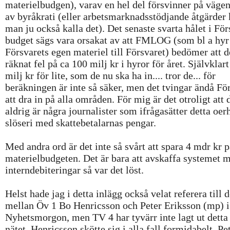
materielbudgen), varav en hel del försvinner på vägen
av byråkrati (eller arbetsmarknadsstödjande åtgärder
man ju också kalla det). Det senaste svarta hålet i För
budget sägs vara orsakat av att FMLOG (som bl a hyr
Försvarets egen materiel till Försvaret) bedömer att d
räknat fel på ca 100 milj kr i hyror för året. Självklar
milj kr för lite, som de nu ska ha in.... tror de... för
beräkningen är inte så säker, men det tvingar ändå Fö
att dra in på alla områden. För mig är det otroligt att 
aldrig är några journalister som ifrågasätter detta oer
slöseri med skattebetalarnas pengar.
Med andra ord är det inte så svårt att spara 4 mdr kr 
materielbudgeten. Det är bara att avskaffa systemet 
interndebiteringar så var det löst.
Helst hade jag i detta inlägg också velat referera till 
mellan Öv 1 Bo Henricsson och Peter Eriksson (mp) i
Nyhetsmorgon, men TV 4 har tyvärr inte lagt ut detta
nätet. Henricsson skötte sig i alla fall formidabelt. Pe