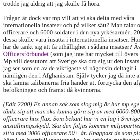
trodde jag aldrig att jag skulle få höra.
Frågan är dock var mp vill att vi ska delta med våra
internationella insatser och på vilket sätt? Man talar
officerare och 6000 soldater i den nya yrkésarmén. 2
dessa skulle vara insatta i internationella insatser. Hur
har de tänkt sig att få uthållighet i sådana insatser? Ä
Officersförbundet
(som jag inte har mycket till övers 
Mp vill dessutom att Sverige ska dra sig ur den insat
jag ser som en av de viktigaste vi någonsin deltagit i 
nämligen den i Afghanistan. Själv tycker jag då inte 
ska lämna talibanerna fria händer att förtrycka den a
befolkningen och främst då kvinnorna.
(Edit 2200) En annan sak som slog mig är hur mp ege
tänkt sig att man ska kunna göra sig av med 6000-80
officerare hux flux. Som bekant har vi en lag i Sverig
anställningsskydd. Ska den följas kommer miljöpartiet
sitta med 3000 officerare 50+ år. Knappast de som pl