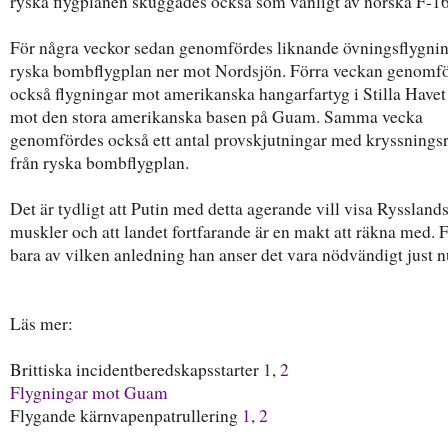
ryska flygplanen skuggades också som vanligt av norska F-16
För några veckor sedan genomfördes liknande övningsflygni
ryska bombflygplan ner mot Nordsjön. Förra veckan genomf
också flygningar mot amerikanska hangarfartyg i Stilla Havet
mot den stora amerikanska basen på Guam. Samma vecka
genomfördes också ett antal provskjutningar med kryssnings
från ryska bombflygplan.
Det är tydligt att Putin med detta agerande vill visa Ryssland
muskler och att landet fortfarande är en makt att räkna med. 
bara av vilken anledning han anser det vara nödvändigt just 
Läs mer:
Brittiska incidentberedskapsstarter
1
,
2
Flygningar mot Guam
Flygande kärnvapenpatrullering
1
,
2