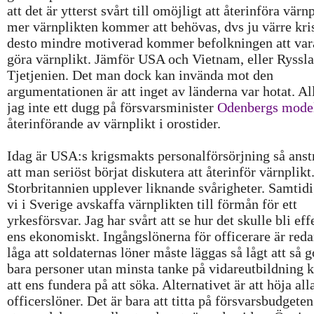
att det är ytterst svårt till omöjligt att återinföra värnp
mer värnplikten kommer att behövas, dvs ju värre kris
desto mindre motiverad kommer befolkningen att vara
göra värnplikt. Jämför USA och Vietnam, eller Ryssl
Tjetjenien. Det man dock kan invända mot den
argumentationen är att inget av länderna var hotat. All
jag inte ett dugg på försvarsminister
Odenbergs mode
återinförande av värnplikt i orostider.
Idag är USA:s krigsmakts personalförsörjning så ans
att man seriöst börjat diskutera att återinför värnplik
Storbritannien upplever liknande svårigheter. Samtidi
vi i Sverige avskaffa värnplikten till förmån för ett
yrkesförsvar. Jag har svårt att se hur det skulle bli eff
ens ekonomiskt. Ingångslönerna för officerare är reda
låga att soldaternas löner måste läggas så lågt att så 
bara personer utan minsta tanke på vidareutbildning
att ens fundera på att söka. Alternativet är att höja all
officerslöner. Det är bara att titta på försvarsbudgeten