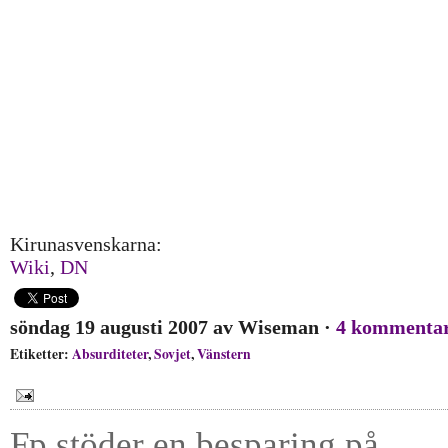
Kirunasvenskarna:
Wiki
,
DN
söndag 19 augusti 2007
av
Wiseman
·
4 kommenta
Etiketter:
Absurditeter
,
Sovjet
,
Vänstern
Fp stöder en besparing på