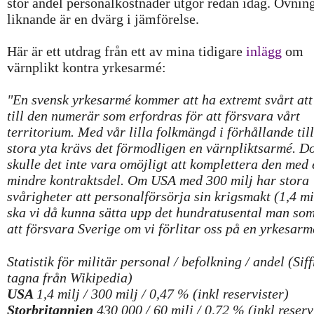
stor andel personalkostnader utgör redan idag. Övnin
liknande är en dvärg i jämförelse.
Här är ett utdrag från ett av mina tidigare
inlägg
om
värnplikt kontra yrkesarmé:
"En svensk yrkesarmé kommer att ha extremt svårt att
till den numerär som erfordras för att försvara vårt
territorium. Med vår lilla folkmängd i förhållande til
stora yta krävs det förmodligen en värnpliktsarmé. D
skulle det inte vara omöjligt att komplettera den med 
mindre kontraktsdel. Om USA med 300 milj har stora
svårigheter att personalförsörja sin krigsmakt (1,4 mil
ska vi då kunna sätta upp det hundratusental man so
att försvara Sverige om vi förlitar oss på en yrkesar
Statistik för militär personal / befolkning / andel (Sif
tagna från Wikipedia)
USA
1,4 milj / 300 milj / 0,47 % (inkl reservister)
S
torbritannien
430 000 / 60 milj / 0,72 % (inkl reserv