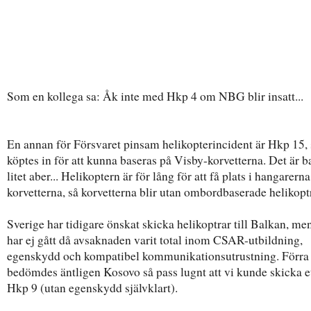
Som en kollega sa: Åk inte med Hkp 4 om NBG blir insatt...
En annan för Försvaret pinsam helikopterincident är Hkp 15,
köptes in för att kunna baseras på Visby-korvetterna. Det är ba
litet aber... Helikoptern är för lång för att få plats i hangarern
korvetterna, så korvetterna blir utan ombordbaserade helikoptr
Sverige har tidigare önskat skicka helikoptrar till Balkan, me
har ej gått då avsaknaden varit total inom CSAR-utbildning,
egenskydd och kompatibel kommunikationsutrustning. Förra 
bedömdes äntligen Kosovo så pass lugnt att vi kunde skicka et
Hkp 9 (utan egenskydd självklart).