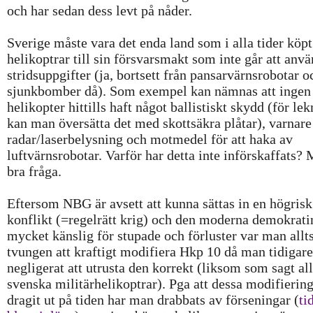
och har sedan dess levt på nåder.
Sverige måste vara det enda land som i alla tider köpt
helikoptrar till sin försvarsmakt som inte går att anvä
stridsuppgifter (ja, bortsett från pansarvärnsrobotar o
sjunkbomber då). Som exempel kan nämnas att ingen
helikopter hittills haft något ballistiskt skydd (för l
kan man översätta det med skottsäkra plåtar), varnare
radar/laserbelysning och motmedel för att haka av
luftvärnsrobotar. Varför har detta inte införskaffats?
bra fråga.
Eftersom NBG är avsett att kunna sättas in en högrisk
konflikt (=regelrätt krig) och den moderna demokrati
mycket känslig för stupade och förluster var man allt
tvungen att kraftigt modifiera Hkp 10 då man tidigare
negligerat att utrusta den korrekt (liksom som sagt al
svenska militärhelikoptrar). Pga att dessa modifierin
dragit ut på tiden har man drabbats av förseningar (
ti