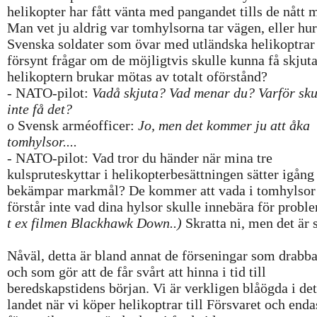
helikopter har fått vänta med pangandet tills de nått 
Man vet ju aldrig var tomhylsorna tar vägen, eller hu
Svenska soldater som övar med utländska helikoptrar
försynt frågar om de möjligtvis skulle kunna få skjuta
helikoptern brukar mötas av totalt oförstånd?
- NATO-pilot:
Vadå skjuta? Vad menar du? Varför sku
inte få det?
o Svensk arméofficer:
Jo, men det kommer ju att åka
tomhylsor....
- NATO-pilot: Vad tror du händer när mina tre
kulspruteskyttar i helikopterbesättningen sätter igång
bekämpar markmål? De kommer att vada i tomhylsor 
förstår inte vad dina hylsor skulle innebära för probl
t ex filmen Blackhawk Down..)
Skratta ni, men det är s
Nåväl, detta är bland annat de förseningar som drabb
och som gör att de får svårt att hinna i tid till
beredskapstidens början. Vi är verkligen blåögda i det
landet när vi köper helikoptrar till Försvaret och enda