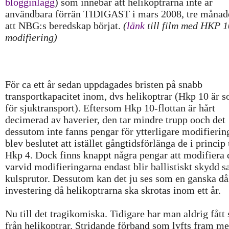
blogginlägg
) som innebär att helikoptrarna inte är
användbara förrän TIDIGAST i mars 2008, tre månade
att NBG:s beredskap börjat.
(
länk
till film med HKP 1
modifiering)
För ca ett år sedan uppdagades bristen på snabb
transportkapacitet inom, dvs helikoptrar (Hkp 10 är 
för sjuktransport). Eftersom Hkp 10-flottan är hårt
decimerad av haverier, den tar mindre trupp ooch det
dessutom inte fanns pengar för ytterligare modifierin
blev beslutet att istället gångtidsförlänga de i princip 
Hkp 4. Dock finns knappt några pengar att modifiera
varvid modifieringarna endast blir ballistiskt skydd 
kulsprutor. Dessutom kan det ju ses som en ganska då
investering då helikoptrarna ska skrotas inom ett år.
Nu till det tragikomiska. Tidigare har man aldrig fått 
från helikoptrar. Stridande förband som lyfts fram m