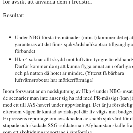
för avsikt att använda dem i fredstid.
Resultat:
Under NBG första tre månader (minst) kommer det ej a
garanteras att det finns sjukvårdshelikoptrar tillgängliga
förbandet
Hkp 4 saknar allt skydd mot luftvärn tyngre än eldhand
Därför kommer de ej att kunna flyga annat än i ofarlig
och på natten då hotet är mindre. (Ytterst få bärbara
luftvärnsrobotar har mörkerförmåga)
Inom försvaret är en nedskjutning av Hkp 4 under NBG-insats
de scenarier man inte anser sig ha råd med PR-mässigt (kan 
med ett till JAS-haveri under uppvisning). Det är ju förståelig
eftersom vägen är kantad av riskspel där liv vägts mot budget
Expressens reportage om avsaknaden av snabb sjukvård för d
stupade och skadade SSG-soldaterna i Afghanistan skulle fr
som ett skoltidningsreportage i jämförelse.