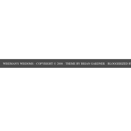
WISEMAN'S WISDOMS
- COPYRIGHT © 2008 ·
THEME
BY
BRIAN GARDNER
· BLOGGERIZED 